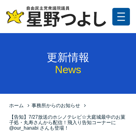
メニュー
トップ
更新情報
更新情報
プロフィール
News
星野の政策
お問い合わせ
サイトマップ
ホーム
事務所からのお知らせ
プライバシーポリシー
【告知】7/27放送のホシノテレビ☆大庭城最中のお菓
子処・丸寿さんから配信！飛入り告知コーナーに
@our_hanabi さんも登場！