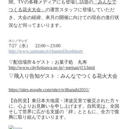
聞、TVの各種メディアにも登場し話題の
「みんなで
つくる花火大会」
の運営スタッフに登場していただ
き、大会の経緯、来月の開催に向けての現在の進行状
況など伺ってまいります。
ホシノテレビ
7/27（水） 22:00～23:00
http://www.ustream.tv/channel/hoshinotv
▽配信場所＆ゲスト：お菓子処 丸寿
http://www.cityfujisawa.ne.jp/~meisan/j13.html
▽飛入り告知ゲスト：みんなでつくる花火大会
https://sites.google.com/site/civilhanabi2011/
【自民党】東日本大地震・津波災害で被災された方々
に、心よりお見舞いを申し上げます。自民党は、全国
そして世界に広がる支援の「絆」とともに、全力で復
興に取り組んでまいります。