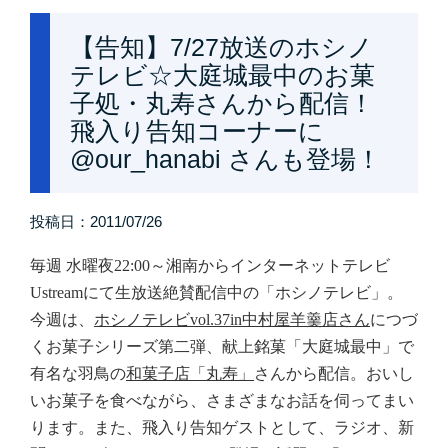
【告知】7/27放送のホシノ
テレビ☆大庭城最中のお菓
子処・丸寿さんから配信！
飛入り告知コーナーに
@our_hanabi さんも登場！
投稿日：
2011/07/26
毎週
水曜夜22:00～湘南からインターネットテレビ
Ustreamにて生放送絶賛配信中の「ホシノテレビ」。
今週は、
ホシノテレビvol.37in中村屋羊羹店さん
につづ
くお菓子シリーズ第二弾、献上銘菓「大庭城最中」で
有名な羽鳥の
和菓子店「丸寿」
さんから配信。おいし
いお菓子を食べながら、さまざまなお話を伺ってまい
ります。また、飛入り告知ゲストとして、ラジオ、新