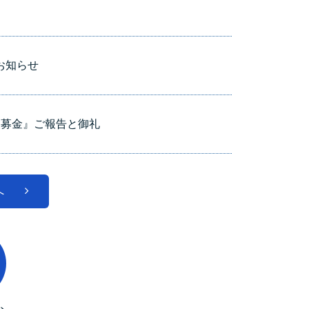
お知らせ
援募金』ご報告と御礼
へ