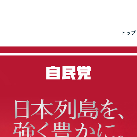
メ
トップ
トッ
更新
プロ
星野