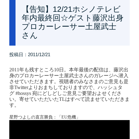
【告知】12/21ホシノテレビ
年内最終回☆ゲスト藤沢出身
プロカーレーサー土屋武士
さん
投稿日：
2011/12/21
2011年も残すところ10日。本年最後の配信は、藤沢出
身のプロカーレーサー土屋武士さんのガレージへ潜入
させていただきます。視聴者のみなさまのご意見も是
非
Twitter
よりおまちしておりますので、ハッシュタ
グ
#hossys
宛にどしどしご意見ご要望およせくださ
い。寄せていただいた
TL
はすべて読ませていただきま
す。
星野つよしの直言勝負：「EU危機」