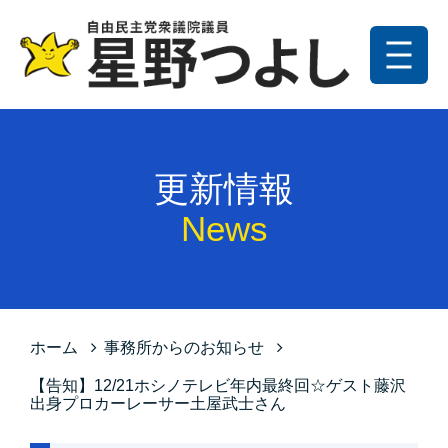
メニュー
トップ
更新情報
更新情報
プロフィール
News
星野の政策
お問い合わせ
サイトマップ
ホーム
事務所からのお知らせ
プライバシーポリシー
【告知】12/21ホシノテレビ年内最終回☆ゲスト藤沢
出身プロカーレーサー土屋武士さん