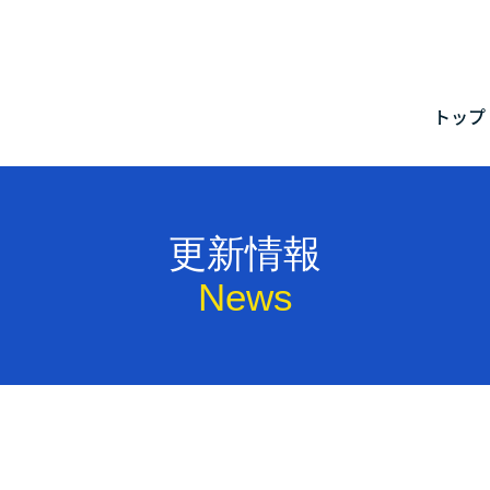
メ
トップ
トッ
更新
プロ
更新情報
星野
News