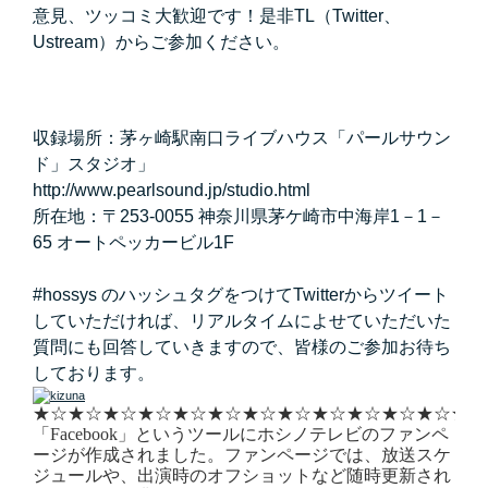
意見、ツッコミ大歓迎です！是非TL（Twitter、
Ustream）からご参加ください。
収録場所：茅ヶ崎駅南口ライブハウス「パールサウン
ド」スタジオ」
http://www.pearlsound.jp/studio.html
所在地：〒253-0055 神奈川県茅ケ崎市中海岸1－1－
65 オートペッカービル1F
#hossys のハッシュタグをつけてTwitterからツイート
していただければ、リアルタイムによせていただいた
質問にも回答していきますので、皆様のご参加お待ち
しております。
★☆
★☆
★☆
★☆
★☆
★☆
★☆
★☆
★☆
★☆
★☆
★☆
★☆
「Facebook」というツールにホシノテレビのファンペ
ージが作成されました。ファンページでは、放送スケ
ジュールや、出演時のオフショットなど随時更新され