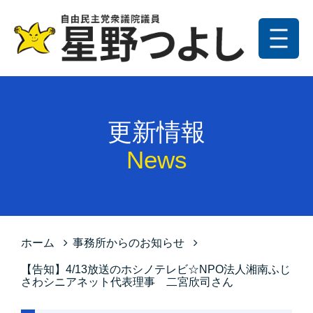
メニュー
トップ
更新情報
更新情報
プロフィール
News
星野の政策
お問い合わせ
サイトマップ
ホーム
事務所からのお知らせ
プライバシーポリシー
【告知】4/13放送のホシノテレビ☆NPO法人湘南ふじ
さわシニアネット代表理事 二宮欣司さん