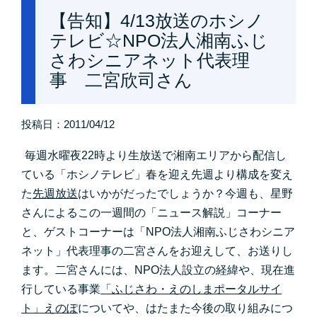
【告知】4/13放送のホシノ
テレビ☆NPO法人湘南ふじ
さわシニアネット代表理
事 二宮欣司さん
投稿日：
2011/04/12
毎週水曜夜22時より生放送で湘南エリアから配信し
ている「ホシノテレビ」春を迎え先週より構成を変え
た
先週放送
はいかがだったでしょうか？今週
も、星野
さんによるこの一週間の「ニュース解説」コーナー
と、ゲストコーナーは「NPO法人湘南ふじさわシニア
ネット」代表理事の二宮さんをお迎えして、お送りし
ます。二宮さんには、NPO法人設立の経緯や、現在進
行している事業
「ふじさわ・えのしまポータルサイ
ト」えのぽ
についてや、はたまた今後の取り組みにつ