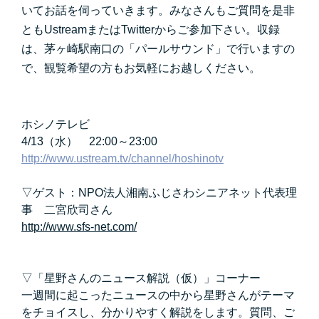
いてお話を伺っていきます。みなさんもご質問を是非
ともUstreamまたはTwitterからご参加下さい。収録
は
、茅ヶ崎駅南口の「パールサウンド」で行いますの
で、観覧希望の方もお気軽にお越しください。
ホシノテレビ
4/13（水） 22:00～23:00
http://www.ustream.tv/channel/hoshinotv
▽ゲスト：
NPO法人湘南ふじさわシニアネット代表理
事 二宮欣司さん
http://www.sfs-net.com/
▽「
星野さんのニュース解説（仮）
」コーナー
一週間に起こったニュースの中から星野さんがテーマ
をチョイスし、分かりやすく解説をします。質問、ご