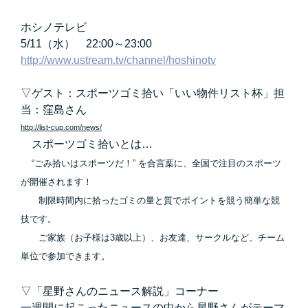
ホシノテレビ
5/11（水） 22:00～23:00
http://www.ustream.tv/channel/hoshinotv
▽ゲスト：
スポーツゴミ拾い「いい物件リスト杯」担
当：窪島さん
http://list-cup.com/news/
スポーツゴミ拾いとは…
“ごみ拾いはスポーツだ！” を合言葉に、全国で注目のスポーツ
が開催されます！
制限時間内に拾ったゴミの量と質でポイントを競う簡単な競
技です。
ご家族（お子様は3歳以上）、お友達、サークルなど、チーム
単位で参加できます。
▽「
星野さんのニュース解説
」コーナー
一週間に起こったニュースの中から星野さんがテーマ