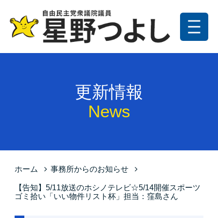
メニュー
トップ
更新情報
更新情報
プロフィール
News
星野の政策
お問い合わせ
サイトマップ
ホーム
事務所からのお知らせ
プライバシーポリシー
【告知】5/11放送のホシノテレビ☆5/14開催スポーツ
ゴミ拾い「いい物件リスト杯」担当：窪島さん