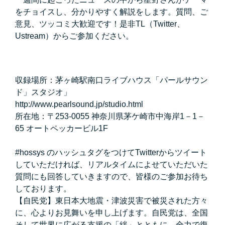
をチョイスし、分かりやすく解説をします。質問、ご
意見、ツッコミ大歓迎です！是非TL（Twitter、
Ustream）からご参加ください。
収録場所：茅ヶ崎駅南口ライブハウス「パールサウン
ド」スタジオ」
http://www.pearlsound.jp/studio.html
所在地：〒253-0055 神奈川県茅ケ崎市中海岸1－1－
65 オートペッカービル1F
#hossys のハッシュタグをつけてTwitterからツイート
していただければ、リアルタイムによせていただいた
質問にも回答していきますので、皆様のご参加お待ち
しております。
【自民党】東日本大地震・津波災害で被災された方々
に、心よりお見舞いを申し上げます。自民党は、全国
そして世界に広がる支援の「絆」とともに、全力で復