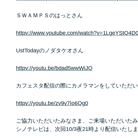
ＳＷＡＭＰＳのはっとさん
httpv://www.youtube.com/watch?v=1LgeYStQ4D
UstTodayのノダタケオさん
httpv://youtu.be/bdad5wwWiJQ
カフェスタ配信の際にカメラマンをしていただい
httpv://youtu.be/zv9v7Io6Qg0
ご協力いただいたみなさま、ご来場いただいたみ
シノテレビは、次回10/3夜21時より配信いたし