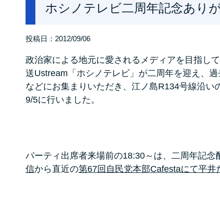
ホシノテレビ二周年記念あり
投稿日：
2012/09/06
政治家による地元に愛されるメディアを目指して
送Ustream「ホシノテレビ」が二周年を迎え
などにお集まりいただき、江ノ島R134号線沿い
9/5に行いました。
パーティ出席者来場前の18:30～は、二周年記念
信
から直近の
第67回自民党本部Cafestaにて