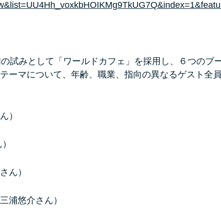
Dw&list=UU4Hh_voxkbHOIKMg9TkUG7Q&index=1&featu
初の試みとして「ワールドカフェ」を採用し、６つのブ
テーマについて、年齢、職業、指向の異なるゲスト全
ん）
ん）
さん）
三浦悠介さん）