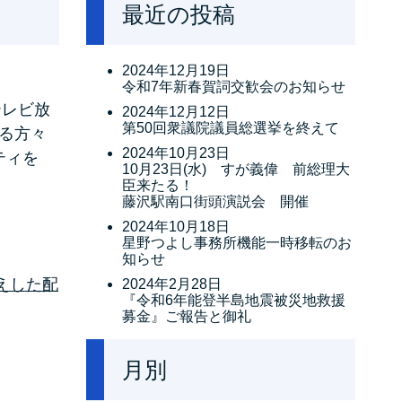
最近の投稿
2024年12月19日
令和7年新春賀詞交歓会のお知らせ
テレビ放
2024年12月12日
第50回衆議院議員総選挙を終えて
いる方々
2024年10月23日
ティを
10月23日(水) すが義偉 前総理大
臣来たる！
藤沢駅南口街頭演説会 開催
2024年10月18日
星野つよし事務所機能一時移転のお
知らせ
えした配
2024年2月28日
『令和6年能登半島地震被災地救援
募金』ご報告と御礼
月別