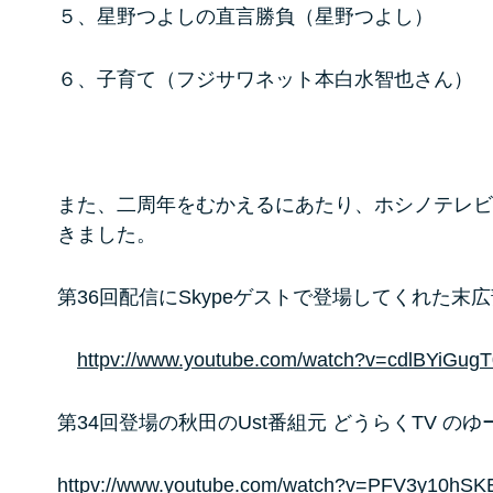
５、星野つよしの直言勝負（星野つよし）
６、子育て（フジサワネット本白水智也さん）
また、二周年をむかえるにあたり、ホシノテレビ
きました。
第36回配信にSkypeゲストで登場してくれた末
httpv://www.youtube.com/watch?v=cdlBYiGugT
第34回登場の秋田のUst番組元 どうらくTV の
httpv://www.youtube.com/watch?v=PFV3y10hSK