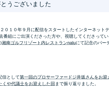
がとうございました
２０１０年９月に配信をスタートしたインターネット
、過去番組にご出演くださった方や、視聴してくださって
の
湘南ゴルフリゾート内レストランnalu
にて記念のパー
配信として
第一回のプロサーファードジ井坂さんをお迎
平井たくや代議士をお迎えした回
まで振り返りました。