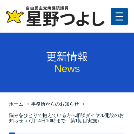
メニュー
トップ
更新情報
更新情報
プロフィール
News
星野の政策
お問い合わせ
サイトマップ
ホーム
事務所からのお知らせ
プライバシーポリシー
悩みをひとりで抱えている方へ
相談ダイヤル開設のお
知らせ（7月14日10時まで 第1期目実施）