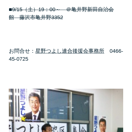
■9/15（土）19：00～ ＠亀井野新田自治会
館 藤沢市亀井野3352
お問合せ：
星野つよし連合後援会事務所
0466-
45-0725