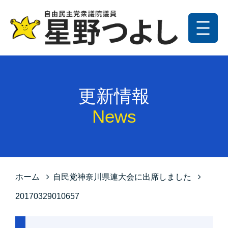
メニュー
トップ
更新情報
更新情報
プロフィール
News
星野の政策
お問い合わせ
サイトマップ
ホーム
自民党神奈川県連大会に出席しました
プライバシーポリシー
20170329010657